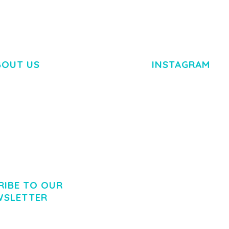
BOUT US
INSTAGRAM
M DOLOR SIT AMET,
R ADIPISCING ELIT.
O LIGULA EGET DOLOR.
. CUM SOCIIS THEME.
RIBE TO OUR
WSLETTER