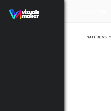
VISUALS MAKER
>
N
NATURE VS. 
12 juin 2024
NAM LIBER TE
POSSIM ASSUM
TINCIDUNT UT
TATION ULLAM
DUIS AUTEM V
FEUGIAT NULLA