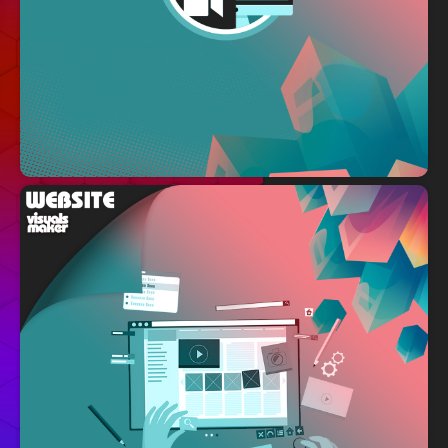
/
/
/
/
BLOG
CREATIONS VISUELLES
PORTFOLIO
SHOP
WEB