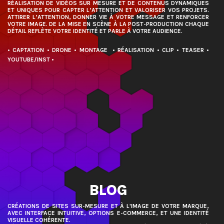
RÉALISATION DE VIDÉOS SUR MESURE ET DE CONTENUS DYNAMIQUES
ET UNIQUES POUR CAPTER L’ATTENTION ET VALORISER VOS PROJETS.
TEASER
ATTIRER L’ATTENTION, DONNER VIE À VOTRE MESSAGE ET RENFORCER
VOTRE IMAGE. DE LA MISE EN SCÈNE À LA POST-PRODUCTION CHAQUE
SITE INTERNET
DÉTAIL REFLÈTE VOTRE IDENTITÉ ET PARLE À VOTRE AUDIENCE.
• CAPTATION
• DRONE
• MONTAGE
• RÉALISATION
• CLIP
• TEASER
•
YOUTUBE/INST •
SITE VITRINE
PORTFOLIO
BLOG
CRÉATIONS DE SITES SUR-MESURE ET À L'IMAGE DE VOTRE MARQUE,
AVEC INTERFACE INTUITIVE, OPTIONS E-COMMERCE, ET UNE IDENTITÉ
+
VISUELLE COHÉRENTE.