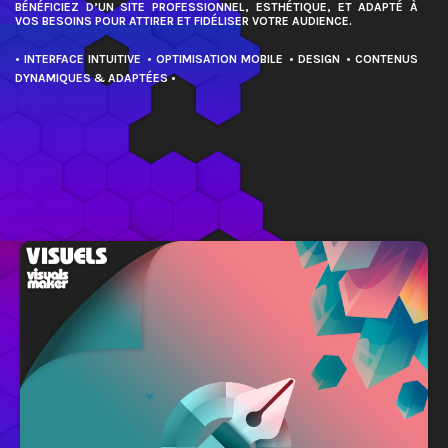
BÉNÉFICIEZ D’UN SITE PROFESSIONNEL, ESTHÉTIQUE, ET ADAPTÉ À
VISUELS
VOS BESOINS POUR ATTIRER ET FIDÉLISER VOTRE AUDIENCE.
/
/
/
/
ART
CREATIONS VISUELLES
CRÉATIVITÉ
DESIGN
• INTERFACE INTUITIVE
• OPTIMISATION MOBILE
• DESIGN
• CONTENUS
/
/
/
/
/
INSPIRATION
LOGO
PORTFOLIO
PRINT
VISUELS
DYNAMIQUES & ADAPTÉES •
WEB
+
VIDEO