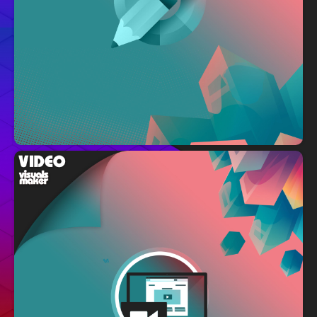
/
/
/
/
ART
BLOG
CREATIONS VISUELLES
CRÉATIVITÉ
/
/
/
/
DESIGN
DRÔNE
INSPIRATION
MONTAGE
MOTION-
/
/
/
/
DESIGN
PORTFOLIO
TEASER
VIDEO
VISUELS
+
WEBSITE