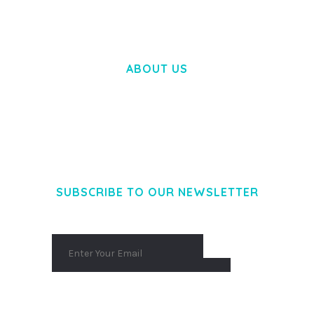
ABOUT US
LOREM IPSUM DOLOR SIT AMET,
CONSECTETUER ADIPISCING ELIT.
AENEAN COMMODO LIGULA EGET DOLOR.
AENEAN MASSA. CUM SOCIIS THEME.
SUBSCRIBE TO OUR NEWSLETTER