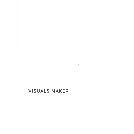
VULPUTATE VELIT ESSE MOLESTIE
CONSEQUAT, VEL ILLUM DOLORE EU
FEUGIAT NULLA FACILISIS.
DARK
HARDWARE
MAC
,
,
Tags:
VISUALS MAKER