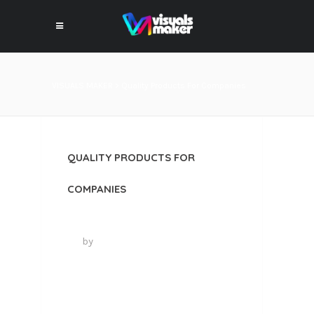
VISUALS MAKER
>
Quality Products For Companies
QUALITY PRODUCTS FOR
COMPANIES
12 juin 2024
by
VISUALS MAKER
0
COMMENTS
NAM LIBER TEMPOR CUM SOLUTA
NOBIS ELEIFEND OPTION CONGUE